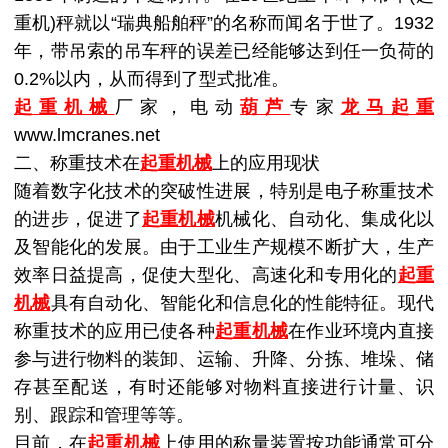
重机)秤就以“瑞典船舶秤”的名称而闻名于世了。1932
年，带吊索的吊车秤的误差已经能够达到任一负荷的
0.2%以内，从而得到了型式批准。
起重机械
厂家，电动
葫芦
专家
龙马起重
www.lmcranes.net
二、称重技术在
起重机械
上的应用现状
随着数字化技术的突破性进展，特别是电子称重技术
的进步，促进了
起重机械
机械化、自动化、集成化以
及智能化的发展。由于工业生产规模不断扩大，生产
效率日益提高，促使大型化、高速化和专用化的
起重
机械
具有自动化、智能化和信息化的性能特征。现代
称重技术的应用已使各种
起重机械
在作业环境内直接
参与进行物料的装卸、运输、升降、分拣、堆垛、储
存甚至配送，有时还能够对物料直接进行计量、识
别、跟踪和管理等等。
目前，在
起重机械
上使用的称量装置按功能通常可分