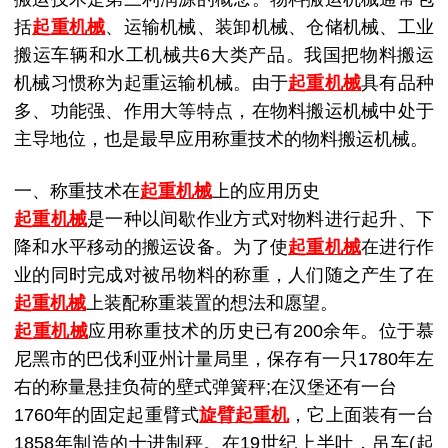
括
起重机械
、运输机械、装卸机械、仓储机械、工业
搬运车辆和水工机械共6大类产品。我国把物料搬运
机械习惯称为起重运输机械。由于
起重机械
具有品种
多、功能强、作用大等特点，在物料搬运机械中处于
主导地位，也是最早应用称重技术的物料搬运机械。
一、称重技术在
起重机械
上的应用历史
起重机械
是一种以间歇作业方式对物料进行起升、下
降和水平移动的搬运设备。为了使
起重机械
在进行作
业的同时完成对被吊物料的称重，人们随之产生了在
起重机械
上装配称重装置的想法和愿望。
起重机械
应用称重技术的历史已有200余年。位于慕
尼黑市的巴伐利亚州计量局里，保存有一只1780年左
右的称量悬挂负荷的壁式弹簧秤;在汉堡还有一台
1760年的固定起重臂式
旋臂起重机
，它上面装有一台
1858年制造的十进制秤。在19世纪上半叶，吊车(起