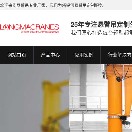
欢迎来到悬臂吊专业厂家，我们为您提供悬臂吊定制服务
25年专注悬臂吊定制
我们匠心打造每台轻型起
网站首页
产品中心
应用案例
行业解决方