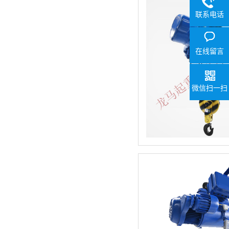
联系电话
在线留言
微信扫一扫